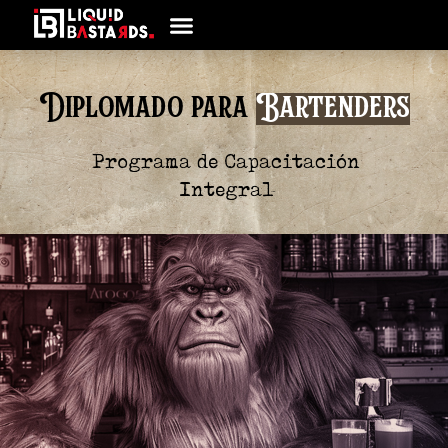
Diplomado para
B
a
r
t
e
Programa de Capacitación
Integral