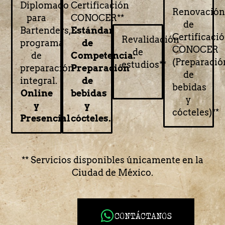
Diplomado
Certificación
Renovación
para
CONOCER**
de
Bartenders,
Estándar
Certificaci
Revalidación
programa
de
CONOCER
de
de
Competencia:
(Preparació
estudios**
preparación
Preparación
de
integral.
de
bebidas
Online
bebidas
y
y
y
cócteles)**
Presencial
cócteles.
** Servicios disponibles únicamente en la
Ciudad de México.
CONTÁCTANOS